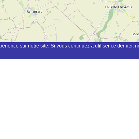
périence sur notre site. Si vous continuez à utiliser ce dernier
hi, kyudo, aikibudo autour de BERNOT
(INDEPENDANT) à
MONS-EN-LAONNOIS
OLLES