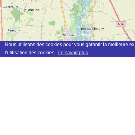
Nous utilisons des cookies pour vous garantir la meilleure ex
l'utilisation des cookies.
En savoir plus
Cette page vous permet de trouvez les dojos d'aikido, kinomic
Définition des sigles des groupes d'aikido
Demande d'ajout d'un dojo
Liste des dojos 25km autour de BERNOT :
AIKIDO RENSHU (Aïkido) (FFAAA) à
SAINT QUENTIN
AIKIDO CLUB IKKYO (FFAB) à
ST QUENTIN
WAZA AIKIDO CATESIEN (AIKIDO) (FFAAA) à
BAZUEL
WAZA AK CAUDRESIEN (Aïkido) (FFAAA) à
CAUDRY
AIKIDO CAUDRY (Aïkido) (FFAAA) à
CAUDRY
AIKIDO SHIZEN KAI LAON (Aïkido) (FFAAA) à
LAON
ECOLE D'AIKIDO TRADITIONNEL - DOJO DE L'AISNE 
DOJO GOSHIN RYU (FFAB) à
MERLIEUX-ET-FOUQUER
AIKIDO CAMBRAI (Aïkido) (FFAAA) à
CAMBRAI