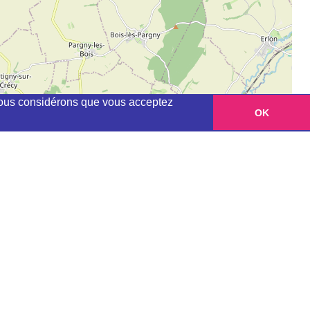
, nous considérons que vous acceptez
OK
Leaflet
|
©
OpenStreetMap
contributors