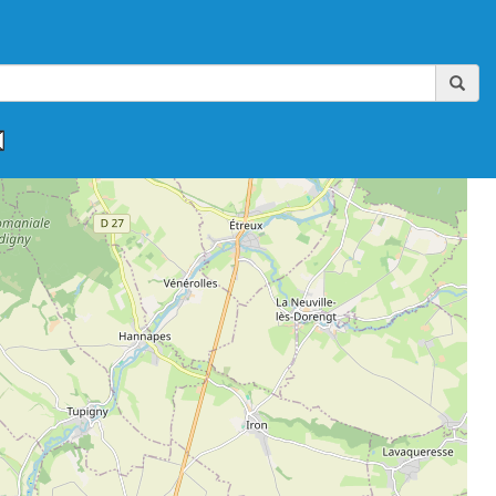
,
,
,
,
,
FAAA-AIKIBUDO
FFAAA-KINOMICHI
FFAB
FFAB-GHAAN
FFAB-IWAMA