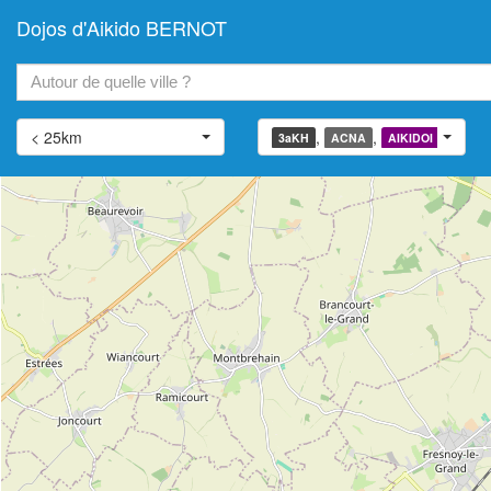
Dojos d'Aikido BERNOT
+
−
< 25km
,
,
,
3aKH
ACNA
AIKIDOI
AIATJ