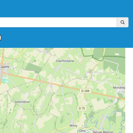
,
,
,
,
,
FAAA-AIKIBUDO
FFAAA-KINOMICHI
FFAB
FFAB-GHAAN
FFAB-IWAMA