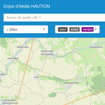
Dojos d'Aikido HAUTION
+
−
< 25km
,
,
,
3aKH
ACNA
AIKIDOI
AIATJ