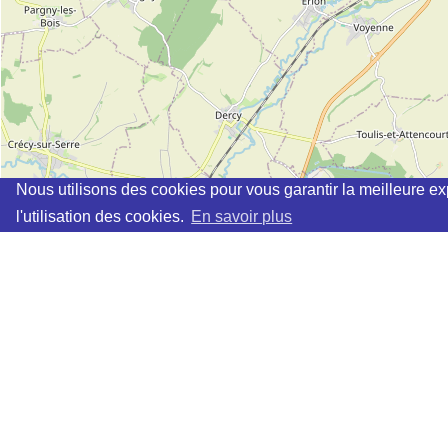
Nous utilisons des cookies pour vous garantir la meilleure ex
l'utilisation des cookies.
En savoir plus
Cette page vous permet de trouvez les dojos d'aikido, kinomic
Définition des sigles des groupes d'aikido
Demande d'ajout d'un dojo
Liste des dojos 25km autour de HAUTION :
AIKIDO SHIZEN KAI LAON (Aïkido) (FFAAA) à
LAON
WAZA AIKIDO CATESIEN (AIKIDO) (FFAAA) à
BAZUEL
AIKIDO RENSHU (Aïkido) (FFAAA) à
SAINT QUENTIN
ECOLE D'AIKIDO TRADITIONNEL - DOJO DE L'AISNE 
AIKIDO CLUB IKKYO (FFAB) à
ST QUENTIN
AIKIDO CLUB SOLREZIEN (Aïkido) (FFAAA) à
SOLRE L