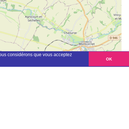
, nous considérons que vous acceptez
OK
Leaflet
|
©
OpenStreetMap
contributors