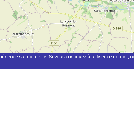
périence sur notre site. Si vous continuez à utiliser ce dernier
hi, kyudo, aikibudo autour de HAUTION
(INDEPENDANT) à
MONS-EN-LAONNOIS
E CHATEAU