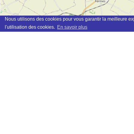
Nous utilisons des cookies pour vous garantir la meilleure ex
l'utilisation des cookies.
En savoir plus
Cette page vous permet de trouvez les dojos d'aikido, kinomic
Définition des sigles des groupes d'aikido
Demande d'ajout d'un dojo
Liste des dojos 25km autour de JEANTES :
ASD PROVISEUX ET PLESNOY (Aïkido) (FFAAA) à
PRO
AIKIDO SHIZEN KAI LAON (Aïkido) (FFAAA) à
LAON
AIKIDO CLUB SOLREZIEN (Aïkido) (FFAAA) à
SOLRE L
ECOLE D'AIKIDO TRADITIONNEL - DOJO DE L'AISNE 
AIKIDO CLUB ARDENNAIS (FFAB-GHAAN) à
CHARLEVI
Si des informations manquaient ou étaient erronées, vou
Les dojos "cochés" sur la carte sont ceux dont les donn
Quelques sites de vente de matériel d'Aikido
Retrouver des statistiques
.
Retrouver la liste des professeurs référencés sur ce site
Liste des villes référencées sur ce site
Attention : la géolocalisation peut ne pas être totalement
Mentions légales