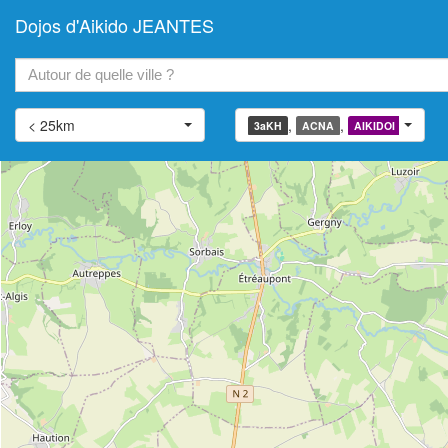
Dojos d'Aikido JEANTES
+
−
< 25km
,
,
,
3aKH
ACNA
AIKIDOI
AIATJ