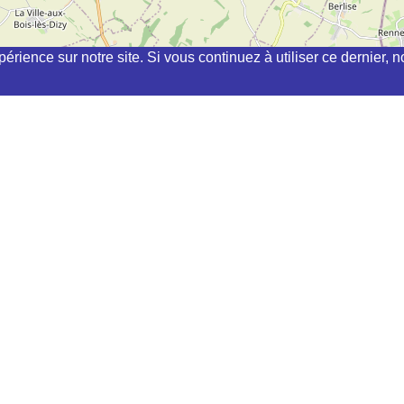
périence sur notre site. Si vous continuez à utiliser ce dernier
hi, kyudo, aikibudo autour de JEANTES
VISEUX ET PLESNOY
E CHATEAU
(INDEPENDANT) à
MONS-EN-LAONNOIS
LLE MEZIERES
s pouvez en demander la modification en cliquant sur le lien "Demande de modifica
ées ont été mises à jour récemment
 exacte car elle se fait à partir de l'adresse postale qui peut ne pas être complète