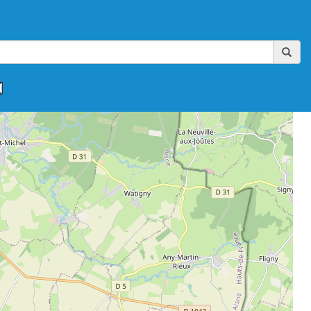
,
,
,
,
,
FAAA-AIKIBUDO
FFAAA-KINOMICHI
FFAB
FFAB-GHAAN
FFAB-IWAMA