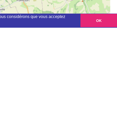
, nous considérons que vous acceptez
OK
Leaflet
|
©
OpenStreetMap
contributors
tion" du club en question sur la carte
ou me contacter