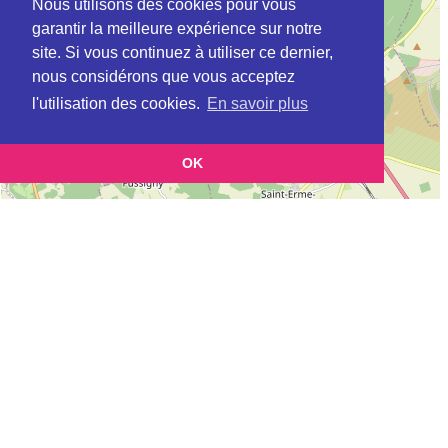
Nous utilisons des cookies pour vous
garantir la meilleure expérience sur notre
site. Si vous continuez à utiliser ce dernier,
nous considérons que vous acceptez
l'utilisation des cookies.
En savoir plus
OK
Leaflet
|
©
OpenStreetMap
contributors
Cette page vous permet de trouvez les dojos d'aikido, kinomichi, kyudo,
aikibudo autour de CUIRIEUX
Définition des sigles des groupes d'aikido
Demande d'ajout d'un dojo
Liste des dojos 25km autour de CUIRIEUX :
AIKIDO SHIZEN KAI LAON (Aïkido) (FFAAA) à
LAON
ECOLE D'AIKIDO TRADITIONNEL - DOJO DE L'AISNE (INDEPENDANT)
à
MONS-EN-LAONNOIS
ASD PROVISEUX ET PLESNOY (Aïkido) (FFAAA) à
PROVISEUX ET
PLESNOY
DOJO GOSHIN RYU (FFAB) à
MERLIEUX-ET-FOUQUEROLLES
AIKIDO RENSHU (Aïkido) (FFAAA) à
SAINT QUENTIN