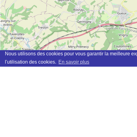
Nous utilisons des cookies pour vous garantir la meilleure ex
l'utilisation des cookies.
En savoir plus
Cette page vous permet de trouvez les dojos d'aikido, kinomi
Définition des sigles des groupes d'aikido
Demande d'ajout d'un dojo
Liste des dojos 25km autour de BERTRICOURT :
ASD PROVISEUX ET PLESNOY (Aïkido) (FFAAA) à
PRO
AIKIDO SOURCES (FFAAA) à
REIMS
AMICALE JAMIN (Aïkido) (FFAAA) à
REIMS
JUDO REIMS METROPOLE (Aïkido) (FFAAA) à
ST BRIC
SAMOURAI REMOIS (AIKIBUDO) (FFAAA) à
REIMS
KINOMICHI E.P.D.K. (Aïkido) (FFAAA-KINOMICHI) à
REI
KINOMICHI RUC (AIKIDO) (FFAAA-KINOMICHI) à
REIMS