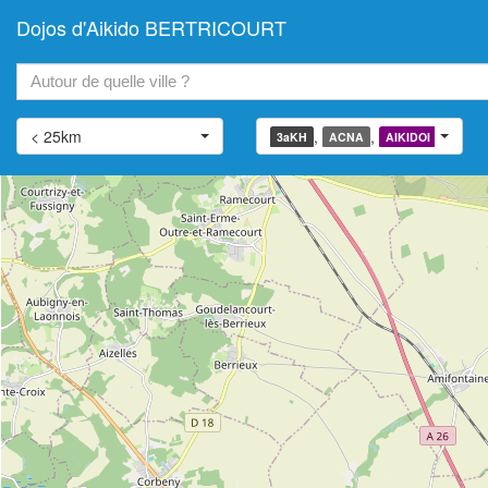
Dojos d'Aikido BERTRICOURT
+
−
< 25km
,
,
,
3aKH
ACNA
AIKIDOI
AIATJ