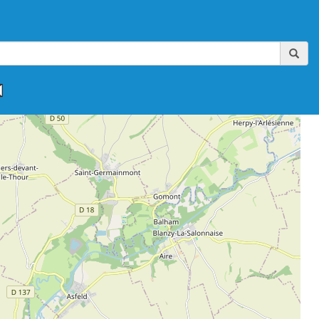
,
,
,
,
,
FAAA-AIKIBUDO
FFAAA-KINOMICHI
FFAB
FFAB-GHAAN
FFAB-IWAMA