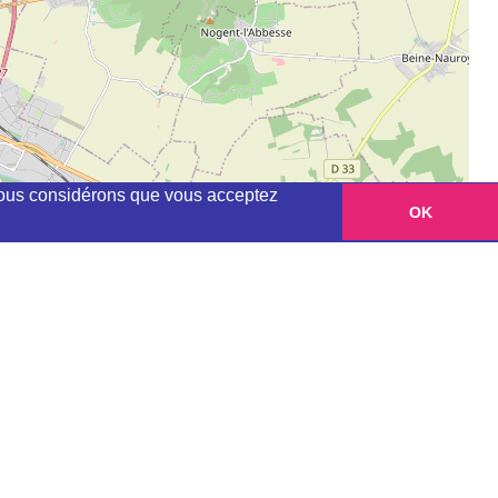
, nous considérons que vous acceptez
OK
Leaflet
|
©
OpenStreetMap
contributors