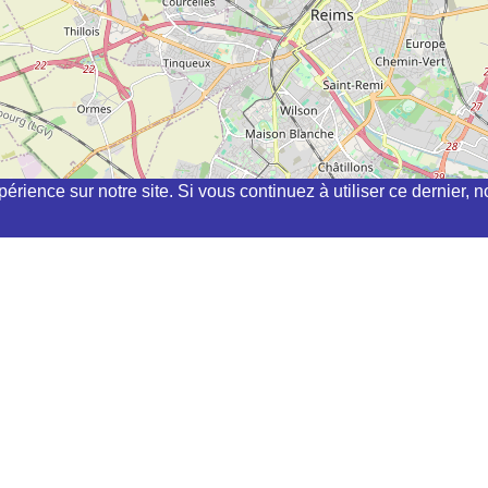
périence sur notre site. Si vous continuez à utiliser ce dernier
chi, kyudo, aikibudo autour de BERTRICOURT
VISEUX ET PLESNOY
E COURCELLES
MS