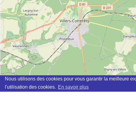
Nous utilisons des cookies pour vous garantir la meilleure ex
l'utilisation des cookies.
En savoir plus
Cette page vous permet de trouvez les dojos d'aikido, kinomic
Définition des sigles des groupes d'aikido
Demande d'ajout d'un dojo
Liste des dojos 25km autour de PERNANT :
AIKIDO SHIZEN KAI CUFFIES (Aïkido) (FFAAA) à
CUFFI