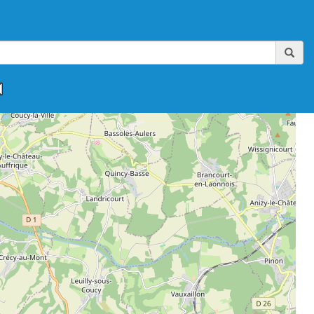
,
,
,
,
,
FAAA-AIKIBUDO
FFAAA-KINOMICHI
FFAB
FFAB-GHAAN
FFAB-IWAMA