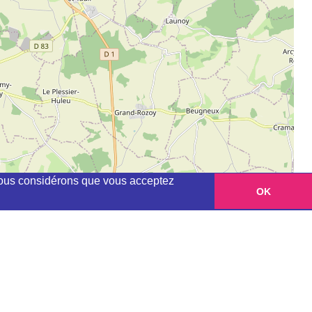
, nous considérons que vous acceptez
OK
Leaflet
|
©
OpenStreetMap
contributors