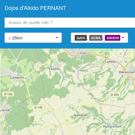
Dojos d'Aikido PERNANT
+
−
< 25km
,
,
,
3aKH
ACNA
AIKIDOI
AIATJ