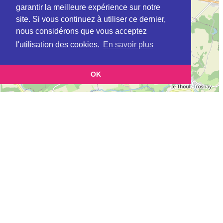
garantir la meilleure expérience sur notre
site. Si vous continuez à utiliser ce dernier,
nous considérons que vous acceptez
l'utilisation des cookies.
En savoir plus
OK
Leaflet
|
©
OpenStreetMap
contributors
Cette page vous permet de trouvez les dojos d'aikido, kinomichi, kyudo,
aikibudo autour de LA CHAPELLE-MONTHODON
Définition des sigles des groupes d'aikido
Demande d'ajout d'un dojo
Liste des dojos 25km autour de LA CHAPELLE-MONTHODON :
AIKIDO CHATEAU THIERRY (Aïkido) (FFAAA) à
CHATEAU THIERRY
AIKIDO JC DE L'OMOIS (Aïkido) (FFAAA) à
CHARLY SUR MARNE
AKBC SAACEEN (Aïkibudo) (FFAAA) à
SAACY/MARNE
FREPE SEC AIKIDO (AIKIDO) (FFAAA) à
ESTERNAY
KINOMICHI RUC (AIKIDO) (FFAAA-KINOMICHI) à
REIMS
JUDO REIMS METROPOLE (Aïkido) (FFAAA) à
ST BRICE
COURCELLES
AIKIDO DOJO TAISSY (Aïkido) (FFAAA) à
TAISSY