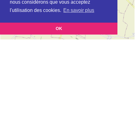
nous considérons que vous acceptez
l'utilisation des cookies.
En savoir plus
OK
Leaflet
|
©
OpenStreetMap
contributors
Cette page vous permet de trouvez les dojos d'aikido, kinomichi, kyudo,
aikibudo autour de ACHERES
Définition des sigles des groupes d'aikido
Demande d'ajout d'un dojo
Liste des dojos 25km autour de ACHERES :
AIKIDO CHANTELOUP LES VIGNES (EPA) à
CHANTELOUP-LES-
VIGNES
MAISONS LAFFITTE AIKIDO - MLA (FFAB) à
MAISONS LAFFITTE
ASCAP POISSY (Aïkido) (FFAAA) à
POISSY
ASH AIKIDO (KISHINKAI) à
HERBLAY
AK CLUB ERAGNY (Aïkido) (FFAAA) à
ERAGNY SUR OISE
ASS SPORTIVE MUNICIPALE DE CHAMBOURCY (FFAB-GHAAN) à
CHAMBOURCY
AIKICOM (Aïkido) (FFAAA) à
VAUREAL
ECOLE AIKIDO SARTROUVILLE (FFAB) à
SARTROUVILLE
AIKIDO LE PECQ (EPA) à
LE PECQ
AIKIDO JUDO KARATE MENUCOURT (Aïkido) (FFAAA) à
MENUCOURT