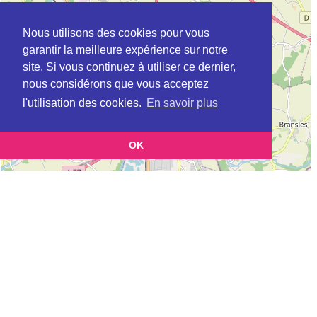
Nous utilisons des cookies pour vous
garantir la meilleure expérience sur notre
site. Si vous continuez à utiliser ce dernier,
nous considérons que vous acceptez
l'utilisation des cookies.
En savoir plus
OK
Leaflet
|
©
OpenStreetMap
contributors
Cette page vous permet de trouvez les dojos d'aikido, kinomichi, kyudo,
aikibudo autour de CHESSY
Définition des sigles des groupes d'aikido
Demande d'ajout d'un dojo
Liste des dojos 25km autour de CHESSY :
DOJO AIKIDO DE CHESSY (SUMIKIRI) à
CHESSY
DOJO AIKIDO DE CHESSY (SUMIKIRI) à
CHESSY
AIKIDO CLUB DE CHESSY (Aïkido) (FFAAA) à
CHESSY
ASCA (AIKIDO) (FFAAA) à
COUPVRAY