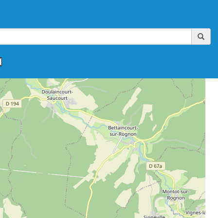
,
,
,
,
,
FAAA-AIKIBUDO
FFAAA-KINOMICHI
FFAB
FFAB-GHAAN
FFAB-IWAMA