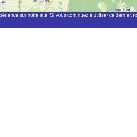
périence sur notre site. Si vous continuez à utiliser ce dernier
chi, kyudo, aikibudo autour de ANNEVILLE-LA-PRAIRIE
 :
LE
s pouvez en demander la modification en cliquant sur le lien "Demande de modifica
ées ont été mises à jour récemment
 exacte car elle se fait à partir de l'adresse postale qui peut ne pas être complète