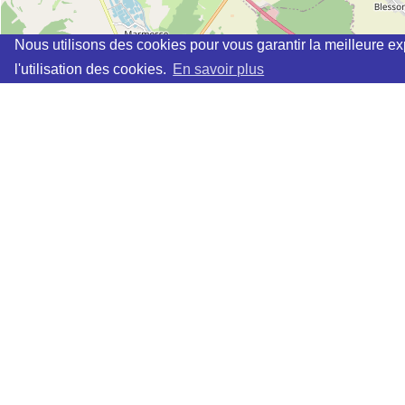
Nous utilisons des cookies pour vous garantir la meilleure ex
l'utilisation des cookies.
En savoir plus
Cette page vous permet de trouvez les dojos d'aikido, kinomi
Définition des sigles des groupes d'aikido
Demande d'ajout d'un dojo
Liste des dojos 25km autour de ANNEVILLE-LA-PRAIRIE
AIKIKAI CLUB CHAUMONTAIS (FFAB) à
CHAUMONT
AIKIDO CLUB DERVOIS (FFAB) à
MONTIER EN DER
AIKIDO CLUB DU REMPART (FFAB) à
LANGRES
AIKIDO CLUB D'ANCERVILLE-MJC (FFAB) à
ANCERVIL
Si des informations manquaient ou étaient erronées, vou
Les dojos "cochés" sur la carte sont ceux dont les donn
Quelques sites de vente de matériel d'Aikido
Retrouver des statistiques
.
Retrouver la liste des professeurs référencés sur ce site
Liste des villes référencées sur ce site
Attention : la géolocalisation peut ne pas être totalement
Mentions légales