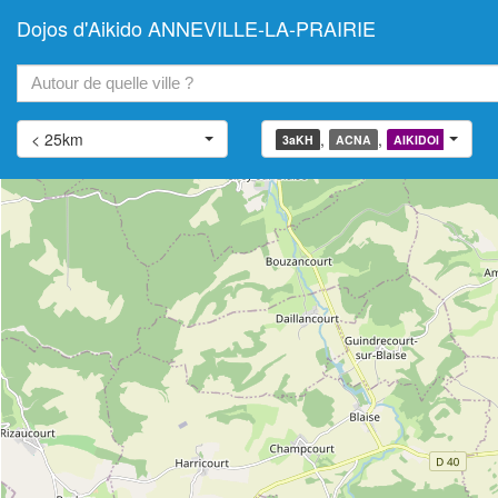
Dojos d'Aikido ANNEVILLE-LA-PRAIRIE
+
−
< 25km
,
,
,
3aKH
ACNA
AIKIDOI
AIATJ