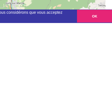
, nous considérons que vous acceptez
OK
Leaflet
|
©
OpenStreetMap
contributors
tion" du club en question sur la carte
ou me contacter