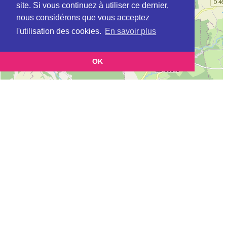
site. Si vous continuez à utiliser ce dernier,
nous considérons que vous acceptez
l'utilisation des cookies.
En savoir plus
OK
Leaflet
|
©
OpenStreetMap
contributors
Cette page vous permet de trouvez les dojos d'aikido, kinomichi, kyudo,
aikibudo autour de VITTEL
Définition des sigles des groupes d'aikido
Demande d'ajout d'un dojo
Liste des dojos 25km autour de VITTEL :
AIKIDO CLUB VITTELLOIS (FFAB) à
VITTEL
KINOMICHI SPIRAL'EAU (AIKIDO) (FFAAA-KINOMICHI) à
VITTEL
MAISON POUR TOUS (FFAB) à
DARNEY
AIKIKAI - FJSC (FFAB) à
MONTHUREUX/SAONE
AIKIDO CLUB DE CHARMES (FFAB) à
CHARMES
AIKIDO CLUB CHATEL NOMEXY (FFAB) à
CHATEL SUR MOSELLE
AIKIDO CLUB ET AFFINITAIRES THAONNAIS (FFAB) à
THAON-LES-
VOSGES
MJC DE XERTIGNY (FFAB) à
XERTIGNY
AIKIDO CLUB EPINAL (FFAB) à
EPINAL