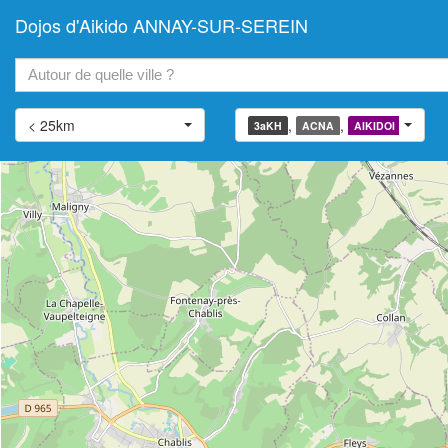
Dojos d'Aikido ANNAY-SUR-SEREIN
+
−
< 25km
,
,
,
3aKH
ACNA
AIKIDOI
AIATJ