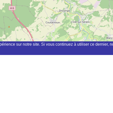
périence sur notre site. Si vous continuez à utiliser ce dernier
chi, kyudo, aikibudo autour de ANNAY-SUR-SEREIN
FAB) à
FLOGNY LA CHAPELLE
Y LA RESLE