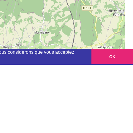
, nous considérons que vous acceptez
OK
Leaflet
|
©
OpenStreetMap
contributors