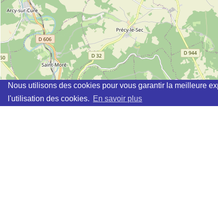
Nous utilisons des cookies pour vous garantir la meilleure ex
l'utilisation des cookies.
En savoir plus
Cette page vous permet de trouvez les dojos d'aikido, kinomi
Définition des sigles des groupes d'aikido
Demande d'ajout d'un dojo
Liste des dojos 25km autour de ANNAY-SUR-SEREIN :
JUDO CLUB TONNEROIS (FFAB) à
TONNERRE
AIKIDO-CLUB CHABLISIEN (FFAB) à
CHABLIS
FOYER DES JEUNES ET D EDUCATION POPULAIRE (F
AIKIDO CLUB AVALLONNAIS (FFAB) à
AVALLON
AIKIDO CLUB MONTIGNY LA RESTE (FFAB) à
MONTIGN
ECOLE DE SHOBU AIKI (SUMIKIRI) à
AUXERRE
ECOLE DE SHOBU AIKI (SUMIKIRI) à
AUXERRE