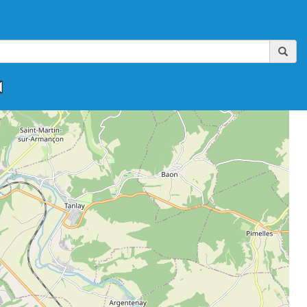
,
,
,
,
,
FAAA-AIKIBUDO
FFAAA-KINOMICHI
FFAB
FFAB-GHAAN
FFAB-IWAMA