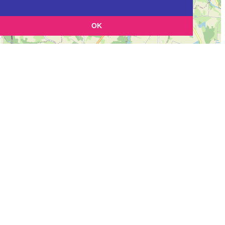
OK
Leaflet
|
©
OpenStreetMap
contributors
Cette page vous permet de trouvez les dojos d'aikido, kinomichi, kyudo,
aikibudo autour de SAINT-ANDRE-DE-BAGE
Définition des sigles des groupes d'aikido
Demande d'ajout d'un dojo
Liste des dojos 25km autour de SAINT-ANDRE-DE-BAGE :
AIKIDO SAINT JEAN SUR VEYLE (ATDA) à
SAINT-JEAN-SUR-VEYLE
AIKIDO MACONNAIS (FFAB) à
SANCE
CLUB AIKIDO DE POLLIAT (AIKIDO) (FFAAA) à
POLLIAT
AIKIDO CHATILLONNAIS (FFAB) à
CHATILLON-SUR-CHALARONNE
AIKIDO AERA (Aïkido) (FFAAA) à
VIRIAT
DOJO DE VILLIE MORGON (EPA) à
VILLIE-MORGON
AIKIDO CLUB ST DENIS LES BOURG (FFAB) à
SAINT-DENIS-LES-
BOURG
AIKIDO CLUB CLUNISOIS (AIKIDO) (FFAAA) à
CLUNY
AIKIKAI BELLEVILLE (FFAB) à
BELLEVILLE
AIKIDO DES TROIS RIVIERES (FFAB) à
MONTCEAUX
AIKIDO DE BOURG EN BRESSE (Aïkido) (FFAAA) à
BOURG EN
BRESSE
JC AS PERONNAS AIKIDO (FFAAA) à
PERONNAS
AIKIDO BRESSAN (SARDIERES) (EPA) à
BOURG-EN-BRESSE