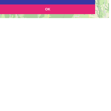
OK
Leaflet
|
©
OpenStreetMap
contributors
Cette page vous permet de trouvez les dojos d'aikido, kinomichi, kyudo,
aikibudo autour de NANTUA
Définition des sigles des groupes d'aikido
Demande d'ajout d'un dojo
Liste des dojos 25km autour de NANTUA :
MJC BELLEGARDE AIKIDO (Aïkido) (FFAAA) à
BELLEGARDE
AIKIDO CLUB D'ELOISE (AIKIDO) (FFAAA) à
ELOISE
AC ELOISE (Aïkido) (FFAAA) à
ELOISE
C.A.M. PONDINOIS (Aïkido) (FFAAA) à
PONT D'AIN
AIKIDO CLUB DE CLARAFOND (AIKIDO) (FFAAA) à
CLARAFOND-
ARCINE
AIKIDO BRESSAN (SARDIERES) (EPA) à
BOURG-EN-BRESSE
AIKIDO CLUB MARBOZ (FFAB) à
MARBOZ
ADAMIC NAIKAKEN (Aïkido) (FFAAA) à
AMBERIEU EN BUGEY
AIKIDO DE BOURG EN BRESSE (Aïkido) (FFAAA) à
BOURG EN
BRESSE
JC AS PERONNAS AIKIDO (FFAAA) à
PERONNAS
AIKIDO CLUB SAN CLAUDIEN (AIKIDO) (FFAAA) à
SAINT-CLAUDE
AIKIDO AERA (Aïkido) (FFAAA) à
VIRIAT
AIKIDO CLUB ST DENIS LES BOURG (FFAB) à
SAINT-DENIS-LES-
BOURG