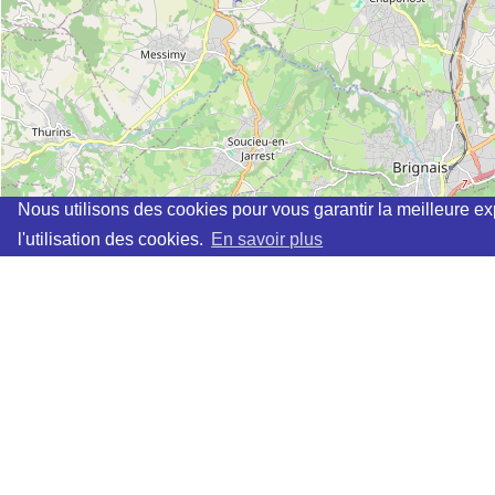
Nous utilisons des cookies pour vous garantir la meilleure ex
l'utilisation des cookies.
En savoir plus
Cette page vous permet de trouvez les dojos d'aikido, kinomic
Définition des sigles des groupes d'aikido
Demande d'ajout d'un dojo
Liste des dojos 25km autour de SAVIGNEUX :
AIKIDO & MUSUBI (Aïkido) (FFAAA) à
FAREINS
MJC LE TRAIT D UNION (FFAB) à
REYRIEUX
U.S.J. JASSANS AIKIDO (FFAB) à
JASSANS RIOTTIER
Académie d'Aikido et d'Aikishintaiso Saône Vallée (3aKH
AIKIDO CLUB BEAUJOLAIS (FFAB) à
VILLEFRANCHE 
AIKIDO CALADOIS (INDEPENDANT) à
VILLEFRANCHE-