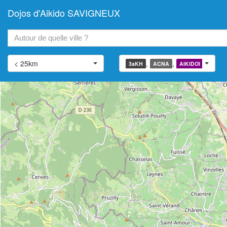
Dojos d'Aikido SAVIGNEUX
+
−
< 25km
,
,
,
3aKH
ACNA
AIKIDOI
AIATJ