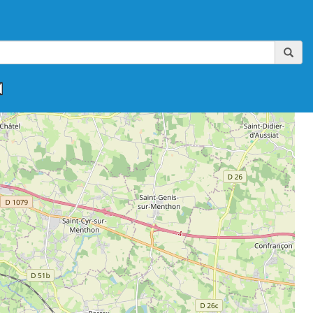
,
,
,
,
,
FAAA-AIKIBUDO
FFAAA-KINOMICHI
FFAB
FFAB-GHAAN
FFAB-IWAMA