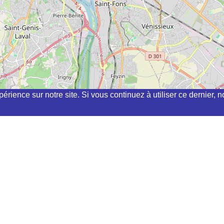
périence sur notre site. Si vous continuez à utiliser ce dernier
hi, kyudo, aikibudo autour de SAVIGNEUX
) à
Trevoux
SUR SAONE
SUR-SAONE