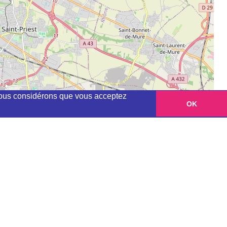
, nous considérons que vous acceptez
OK
Leaflet
|
©
OpenStreetMap
contributors