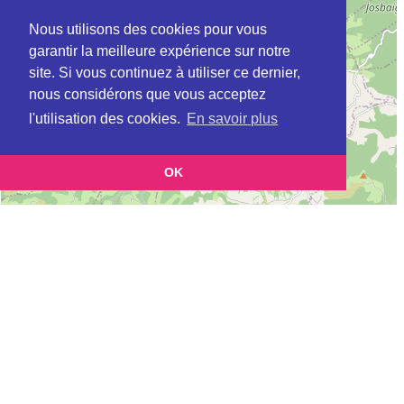
Nous utilisons des cookies pour vous
garantir la meilleure expérience sur notre
site. Si vous continuez à utiliser ce dernier,
nous considérons que vous acceptez
l'utilisation des cookies.
En savoir plus
OK
Leaflet
|
©
OpenStreetMap
contributors
Cette page vous permet de trouvez les dojos d'aikido, kinomichi, kyudo,
aikibudo autour de ARAUJUZON
Définition des sigles des groupes d'aikido
Demande d'ajout d'un dojo
Liste des dojos 25km autour de ARAUJUZON :
AIKIDO J.C ORTHEZIEN (FFAAA) à
ORTHEZ
AIKIDO MOURENX (AIKIDO) (FFAAA) à
MOURENX
ASSOCIATION BANBU BIHOTZA / COEUR DE BAMBOU (AIKIDOI) à
SAINT-PALAIS
OLORON DOJO (FFAAA) à
OLORON-SAINTE-MARIE