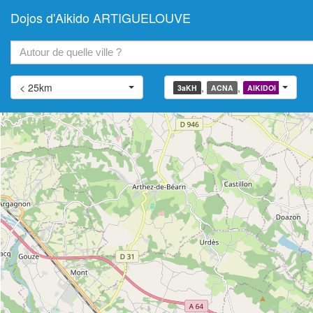
Dojos d'Aikido ARTIGUELOUVE
+
−
< 25km
,
,
,
3aKH
ACNA
AIKIDOI
AIATJ