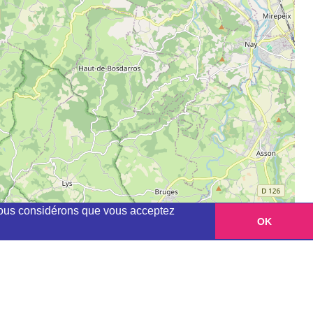
, nous considérons que vous acceptez
OK
Leaflet
|
©
OpenStreetMap
contributors