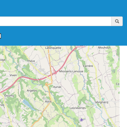
,
,
,
,
,
FAAA-AIKIBUDO
FFAAA-KINOMICHI
FFAB
FFAB-GHAAN
FFAB-IWAMA